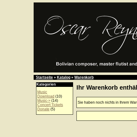
Startseite
»
Katalog
»
Warenkorb
Kategorien
Ihr Warenkorb enthäl
Music
Download
(10)
Music->
(14)
Sie haben noch nichts in Ihrem Wa
Concert Tickets
Donate
(5)