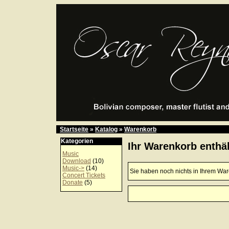
Startseite
»
Katalog
»
Warenkorb
Kategorien
Ihr Warenkorb enthäl
Music
Download
(10)
Music->
(14)
Sie haben noch nichts in Ihrem Wa
Concert Tickets
Donate
(5)