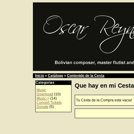
Inicio
»
Catálogo
»
Contenido de la Cesta
Categorias
Que hay en mi Cest
Music
Download
(10)
Music->
(14)
Tu Cesta de la Compra esta vacia!
Concert Tickets
Donate
(5)