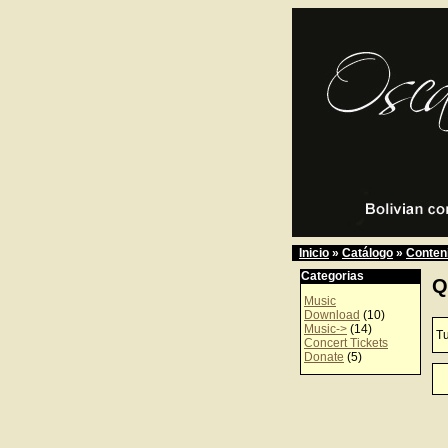
Inicio
»
Catálogo
»
Conteni
Categorias
Q
Music
Download
(10)
Music->
(14)
Tu
Concert Tickets
Donate
(5)