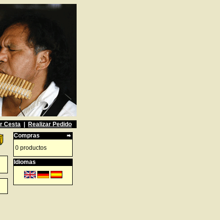
r Cesta
|
Realizar Pedido
Compras
0 productos
Idiomas