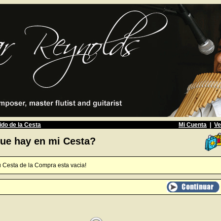
do de la Cesta
Mi Cuenta
|
Ve
ue hay en mi Cesta?
 Cesta de la Compra esta vacia!