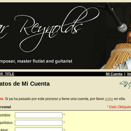
R_TITLE
Mi Cuenta
|
Ve
atos de Mi Cuenta
Si ya ha pasado por este proceso y tiene una cuenta, por favor
entre
en ella.
TA:
rsonal
* Dato Obligato
ombre:
*
pellidos:
*
-Mail:
*