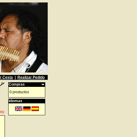
r Cesta
|
Realizar Pedido
Compras
0 productos
Idiomas
rio