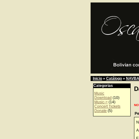
Inicio
»
Catálogo
»
NAVBA
Categorias
D
Music
Download
(10)
Music->
(14)
NO
Concert Tickets
Donate
(5)
Pe
N
A
E