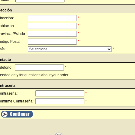
rección
irección:
*
oblacion:
*
rovincia/Estado:
*
ódigo Postal:
*
aís:
*
ntacto
eléfono:
*
eeded only for questions about your order.
ntraseña
ontraseña:
*
onfirme Contraseña:
*