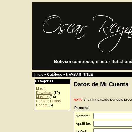
Inicio
»
Catálogo
»
NAVBAR_TITLE
Categorias
Datos de Mi Cuenta
Music
Download
(10)
Music->
(14)
Si ya ha pasado por este proce
NOTA:
Concert Tickets
Donate
(5)
Personal
Nombre:
Apellidos:
E-Mail: