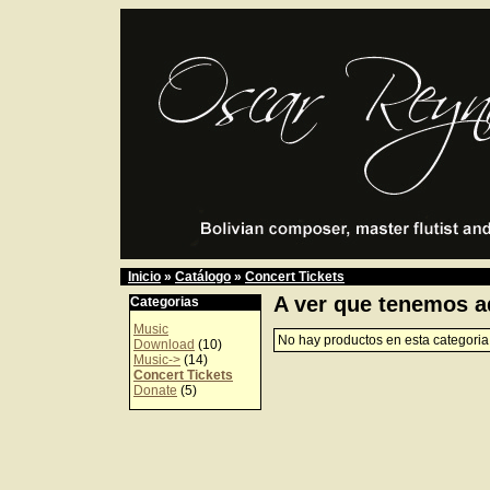
Inicio
»
Catálogo
»
Concert Tickets
A ver que tenemos a
Categorias
Music
No hay productos en esta categoria
Download
(10)
Music->
(14)
Concert Tickets
Donate
(5)