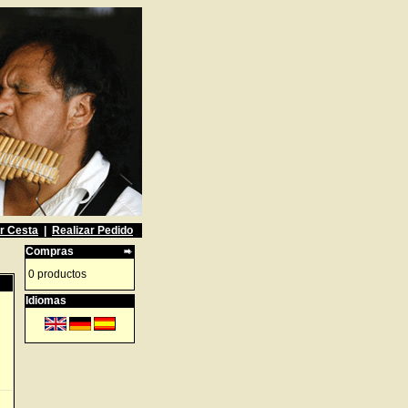
r Cesta
|
Realizar Pedido
Compras
0 productos
Idiomas