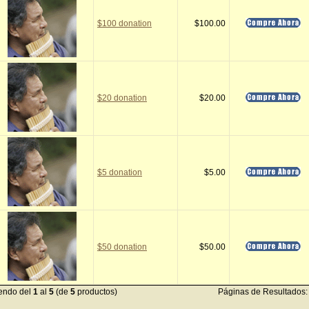
$100 donation
$100.00
$20 donation
$20.00
$5 donation
$5.00
$50 donation
$50.00
endo del
1
al
5
(de
5
productos)
Páginas de Resultados