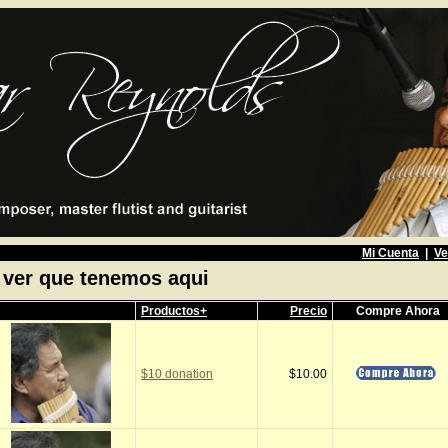
Mi Cuenta
|
Ve
 ver que tenemos aqui
Productos+
Precio
Compre Ahora
$10 donation
$10.00