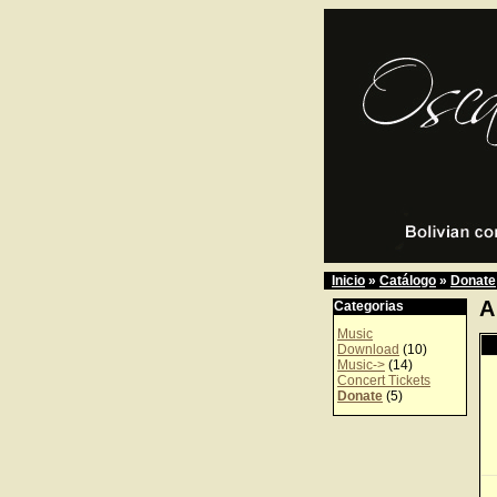
Inicio
»
Catálogo
»
Donate
A
Categorias
Music
Download
(10)
Music->
(14)
Concert Tickets
Donate
(5)