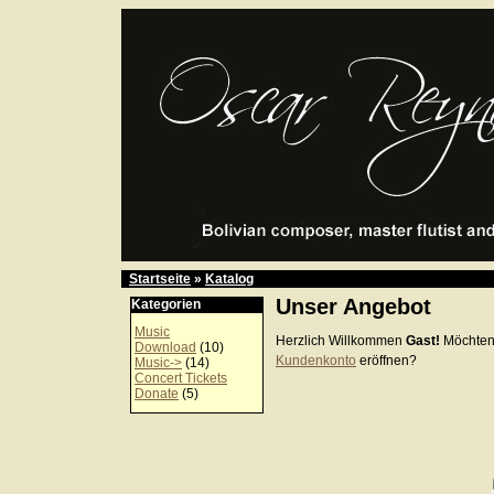
Startseite
»
Katalog
Unser Angebot
Kategorien
Music
Herzlich Willkommen
Gast!
Möchten
Download
(10)
Kundenkonto
eröffnen?
Music->
(14)
Concert Tickets
Donate
(5)