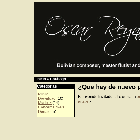
Inicio
»
Catálogo
¿Que hay de nuevo p
Categorias
Music
Bienvenido
Invitado!
¿Le gustaria
e
Download
(10)
nueva
?
Music->
(14)
Concert Tickets
Donate
(5)