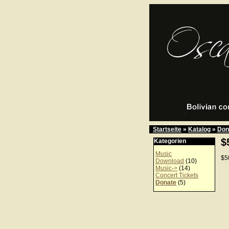
Startseite
»
Katalog
»
Don
$
Kategorien
Music
$5
Download
(10)
Music->
(14)
Concert Tickets
Donate
(5)