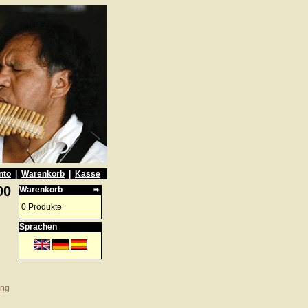
nto
|
Warenkorb
|
Kasse
00
Warenkorb
0 Produkte
Sprachen
ung