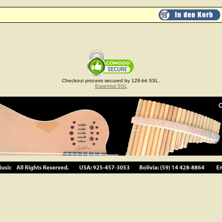
Checkout process secured by 128-bit SSL.
Essential SSL