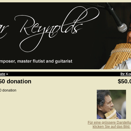
ate
»
Ihr Ko
50 donation
$50.
0 donation
Für eine grössere Darstell
klicken Sie auf das Bild.