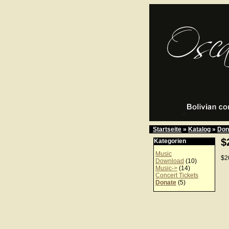
Startseite
»
Katalog
»
Don
$
Kategorien
Music
$2
Download
(10)
Music->
(14)
Concert Tickets
Donate
(5)