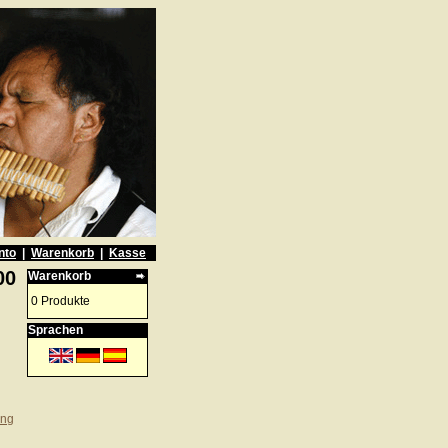
nto
|
Warenkorb
|
Kasse
00
Warenkorb
0 Produkte
Sprachen
ung