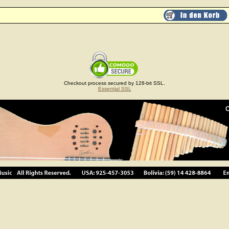
Checkout process secured by 128-bit SSL.
Essential SSL