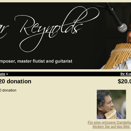
ate
»
Ihr Ko
20 donation
$20.
0 donation
Für eine grössere Darstell
klicken Sie auf das Bild.