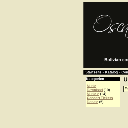
Startseite
»
Katalog
»
Con
U
Kategorien
Music
Es
Download
(10)
Music->
(14)
Concert Tickets
Donate
(5)