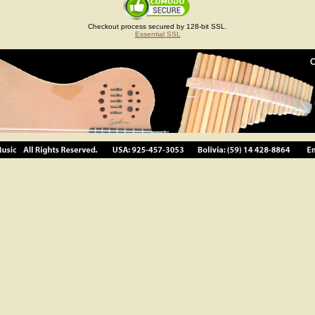
Checkout process secured by 128-bit SSL.
Essential SSL