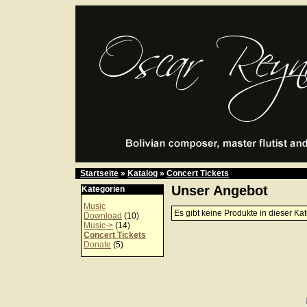
Startseite
»
Katalog
»
Concert Tickets
Unser Angebot
Kategorien
Music
Es gibt keine Produkte in dieser Kat
Download
(10)
Music->
(14)
Concert Tickets
Donate
(5)