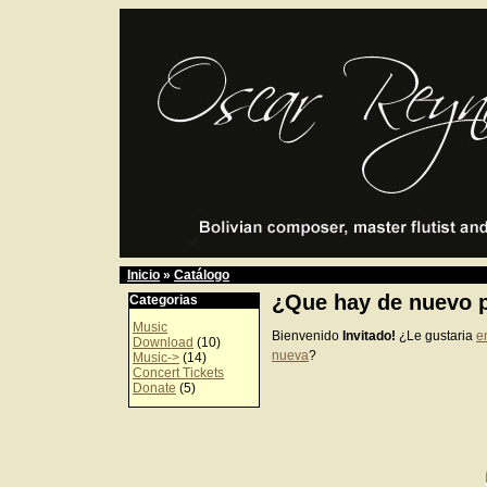
Inicio
»
Catálogo
¿Que hay de nuevo p
Categorias
Music
Bienvenido
Invitado!
¿Le gustaria
e
Download
(10)
nueva
?
Music->
(14)
Concert Tickets
Donate
(5)