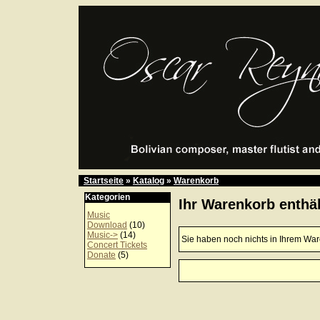
Startseite
»
Katalog
»
Warenkorb
Kategorien
Ihr Warenkorb enthäl
Music
Download
(10)
Music->
(14)
Sie haben noch nichts in Ihrem Wa
Concert Tickets
Donate
(5)