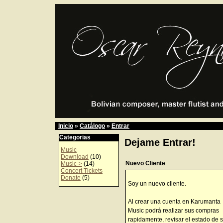
Inicio
»
Catálogo
»
Entrar
Categorias
Dejame Entrar!
Music
Download
(10)
Nuevo Cliente
Music->
(14)
Concert Tickets
Donate
(5)
Soy un nuevo cliente.
Al crear una cuenta en Karumanta
Music podrá realizar sus compras
rapidamente, revisar el estado de 